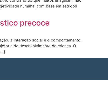
s. Ao contrário do que muitos imaginam, não
subjetividade humana, com base em estudos
óstico precoce
ção, a interação social e o comportamento.
ajetória de desenvolvimento da criança. O
[…]
t giriş
starzbet
xslot güncel giriş
xslot giriş
xslot
xslot günc