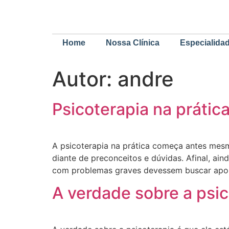
Home
Nossa Clínica
Especialida
Autor:
andre
Psicoterapia na prátic
A psicoterapia na prática começa antes mesm
diante de preconceitos e dúvidas. Afinal, a
com problemas graves devessem buscar apoio 
A verdade sobre a psic