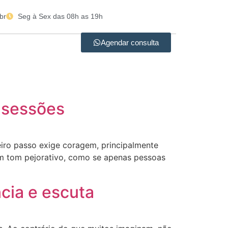
br
Seg à Sex das 08h as 19h
Agendar consulta
s sessões
eiro passo exige coragem, principalmente
 em tom pejorativo, como se apenas pessoas
ncia e escuta